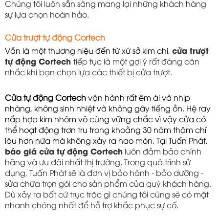
Chúng tôi luôn sẵn sàng mang lại những khách hàng
sự lựa chọn hoàn hảo.
Cửa trượt tự động Cortech
Vẫn là một thương hiệu đến từ xứ sở kim chi, 
cửa trượt
tự động Cortech
tiếp tục là một gợi ý rất đáng cân
nhắc khi bạn chọn lựa các thiết bị cửa trượt.
Cửa tự động Cortech
 vận hành rất êm ái và nhịp 
nhàng, không sinh nhiệt và không gây tiếng ồn. Hệ ray 
nắp hợp kim nhôm vô cùng vững chắc vì vậy cửa có 
thể hoạt động trơn tru trong khoảng 30 năm thậm chí 
lâu hơn nữa mà không xảy ra hao mòn. Tại Tuấn Phát, 
báo giá cửa tự động Cortech
luôn đảm bảo chính
hãng và ưu đãi nhất thị trường. Trong quá trình sử
dụng, Tuấn Phát sẽ là đơn vị bảo hành - bảo dưỡng -
sửa chữa trọn gói cho sản phẩm của quý khách hàng.
Dù xảy ra bất cứ trục trặc gì chúng tôi cũng sẽ có mặt
nhanh chóng nhất để hỗ trợ khắc phục sự cố.