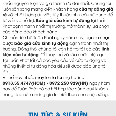
khẩu nguyên kiện và giá thành ưu đãi nhất. Chúng tôi 
luôn sẵn sàng mang đến khách hàng 
cửa tự động giá 
rẻ
 với chất lượng ưu việt, tùy thuộc nhu cầu sử dụng để 
tư vấn và hỗ trợ. 
Báo giá cửa kính tự động
 tại Tuấn 
Phát cạnh tranh nhất thị trường, trở thành sự lựa chọn 
của đông đảo khách hàng. 
Chỉ cần liên hệ Tuấn Phát ngay hôm nay, bạn sẽ nhận 
được 
báo giá cửa kính tự động
 cạnh tranh nhất thị 
trường. Đồng thời chúng tôi còn hỗ trợ tất cả các 
linh 
kiện cửa tự động
 để thay thế và sửa chữa hiệu quả. 
Tại Tuấn Phát tất cả các yêu cầu về cửa tự động và 
những thiết bị tự động hóa đều sẽ được đáp ứng tối 
đa. 
Vì thế hãy nhấc máy lên là liên hệ hotline 
0918.55.4747(HCM) - 0972 250 929(HN)
 ngay hôm 
nay để Tuấn Phát có cơ hội hợp tác cùng quý khách 
hàng, tạo nên những giá trị thiết thực cho cuộc sống.
TIN TỨC & SỰ KIỆN