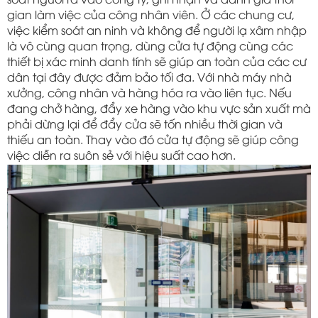
soát người ra vào công ty, ghi nhận và đánh giá thời 
gian làm việc của công nhân viên. Ở các chung cư, 
việc kiểm soát an ninh và không để người lạ xâm nhập 
là vô cùng quan trọng, dùng cửa tự động cùng các 
thiết bị xác minh danh tính sẽ giúp an toàn của các cư 
dân tại đây được đảm bảo tối đa. Với nhà máy nhà 
xưởng, công nhân và hàng hóa ra vào liên tục. Nếu 
đang chở hàng, đẩy xe hàng vào khu vực sản xuất mà 
phải dừng lại để đẩy cửa sẽ tốn nhiều thời gian và 
thiếu an toàn. Thay vào đó cửa tự động sẽ giúp công 
việc diễn ra suôn sẻ với hiệu suất cao hơn.