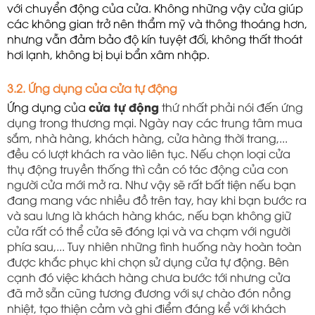
với chuyển động của cửa. Không những vậy cửa giúp 
các không gian trở nên thẩm mỹ và thông thoáng hơn, 
nhưng vẫn đảm bảo độ kín tuyệt đối, không thất thoát 
hơi lạnh, không bị bụi bẩn xâm nhập. 
3.2. Ứng dụng của cửa tự động
Ứng dụng của 
cửa tự động
 thứ nhất phải nói đến ứng 
dụng trong thương mại. Ngày nay các trung tâm mua 
sắm, nhà hàng, khách hàng, cửa hàng thời trang,... 
đều có lượt khách ra vào liên tục. Nếu chọn loại cửa 
thụ động truyền thống thì cần có tác động của con 
người cửa mới mở ra. Như vậy sẽ rất bất tiện nếu bạn 
đang mang vác nhiều đồ trên tay, hay khi bạn bước ra 
và sau lưng là khách hàng khác, nếu bạn không giữ 
cửa rất có thể cửa sẽ đóng lại và va chạm với người 
phía sau,... Tuy nhiên những tình huống này hoàn toàn 
được khắc phục khi chọn sử dụng cửa tự động. Bên 
cạnh đó việc khách hàng chưa bước tới nhưng cửa 
đã mở sẵn cũng tương đương với sự chào đón nồng 
nhiệt, tạo thiện cảm và ghi điểm đáng kể với khách 