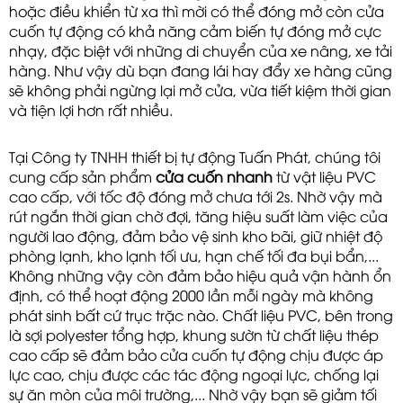
hoặc điều khiển từ xa thì mời có thể đóng mở còn cửa
cuốn tự động có khả năng cảm biến tự đóng mở cực
nhạy, đặc biệt với những di chuyển của xe nâng, xe tải
hàng. Như vậy dù bạn đang lái hay đẩy xe hàng cũng
sẽ không phải ngừng lại mở cửa, vừa tiết kiệm thời gian
và tiện lợi hơn rất nhiều.
Tại Công ty TNHH thiết bị tự động Tuấn Phát, chúng tôi 
cung cấp sản phẩm 
cửa cuốn nhanh
từ vật liệu PVC
cao cấp, với tốc độ đóng mở chưa tới 2s. Nhờ vậy mà
rút ngắn thời gian chờ đợi, tăng hiệu suất làm việc của
người lao động, đảm bảo vệ sinh kho bãi, giữ nhiệt độ
phòng lạnh, kho lạnh tối ưu, hạn chế tối đa bụi bẩn,...
Không những vậy còn đảm bảo hiệu quả vận hành ổn
định, có thể hoạt động 2000 lần mỗi ngày mà không
phát sinh bất cứ trục trặc nào. Chất liệu PVC, bên trong
là sợi polyester tổng hợp, khung sườn từ chất liệu thép
cao cấp sẽ đảm bảo cửa cuốn tự động chịu được áp
lực cao, chịu được các tác động ngoại lực, chống lại
sự ăn mòn của môi trường,... Nhờ vậy bạn sẽ giảm tối