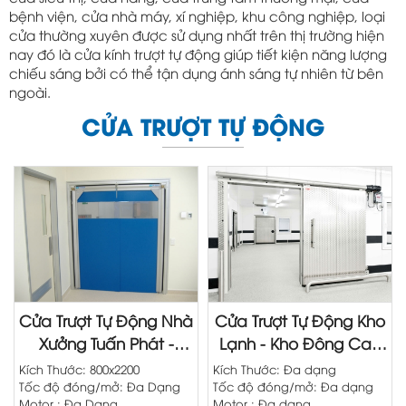
bệnh viện, cửa nhà máy, xí nghiệp, khu công nghiệp, loại
cửa thường xuyên được sử dụng nhất trên thị trường hiện
nay đó là cửa kính trượt tự động giúp tiết kiện năng lượng
chiếu sáng bởi có thể tận dụng ánh sáng tự nhiên từ bên
ngoài.
CỬA TRƯỢT TỰ ĐỘNG
Cửa Trượt Tự Động Nhà
Cửa Trượt Tự Động Kho
Xưởng Tuấn Phát -
Lạnh - Kho Đông Cao
Swing Door
Cấp
Kích Thước: 800x2200
Kích Thước: Đa dạng
Tốc độ đóng/mở: Đa Dạng
Tốc độ đóng/mở: Đa dạng
Motor : Đa Dạng
Motor : Đa dạng