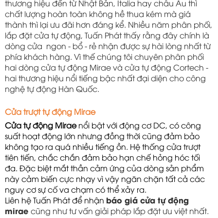
thương hiệu đến từ Nhật Bản, Italia hay châu Âu thì
chất lượng hoàn toàn không hề thua kém mà giá
thành thì lại ưu đãi hơn đáng kể. Nhiều năm phân phối,
lắp đặt cửa tự động, Tuấn Phát thấy rằng đây chính là
dòng cửa ngon - bổ - rẻ nhận được sự hài lòng nhất từ
phía khách hàng. Vì thế chúng tôi chuyên phân phối
hai dòng cửa tự động Mirae và cửa tự động Cortech -
hai thương hiệu nổi tiếng bậc nhất đại diện cho công
nghệ tự động Hàn Quốc.
Cửa trượt tự động Mirae
Cửa tự động Mirae
 nổi bật với động cơ DC, có công 
suất hoạt động lớn nhưng đồng thời cũng đảm bảo 
không tạo ra quá nhiều tiếng ồn. Hệ thống cửa trượt 
tiên tiến, chắc chắn đảm bảo hạn chế hỏng hóc tối 
đa. Đặc biệt mắt thần cảm ứng của dòng sản phẩm 
này cảm biến cực nhạy vì vậy ngăn chặn tất cả các 
nguy cơ sự cố va chạm có thể xảy ra. 
Liên hệ Tuấn Phát để nhận 
báo giá cửa tự động
mirae
cũng như tư vấn giải pháp lắp đặt ưu việt nhất.