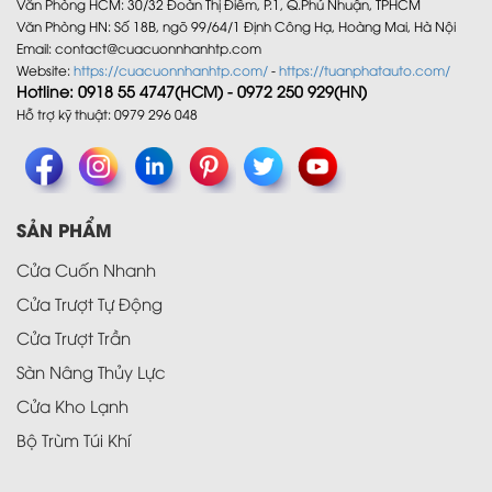
Văn Phòng HCM: 30/32 Đoàn Thị Điểm, P.1, Q.Phú Nhuận, TPHCM
Văn Phòng HN: Số 18B, ngõ 99/64/1 Định Công Hạ, Hoàng Mai, Hà Nội
Email: contact@cuacuonnhanhtp.com
Website:
https://cuacuonnhanhtp.com/
-
https://tuanphatauto.com/
Hotline: 0918 55 4747(HCM) - 0972 250 929(HN)
Hỗ trợ kỹ thuật: 0979 296 048
SẢN PHẨM
Cửa Cuốn Nhanh
Cửa Trượt Tự Động
Cửa Trượt Trần
Sàn Nâng Thủy Lực
Cửa Kho Lạnh
Bộ Trùm Túi Khí