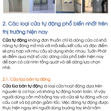
2. Các loại cửa tự động phổ biến nhất trên
thị trường hiện nay
Cửa tự động 
không đơn thuần chỉ là dòng cửa có khả 
năng tự đóng mở mà với mỗi kiểu kết cấu và đặc điểm 
sẽ phù hợp với nhu cầu sử dụng khác nhau. Tuấn Phát 
sẽ điểm qua một số các dòng cửa phổ biến hiện nay 
để bạn có cái nhìn tổng quát và dễ dàng lựa chọn 
nhé.
2.1. Cửa lùa bán tự động
Cửa lùa bán tự độn
g là loại cửa hoạt động dựa trên 
nguyên lý cơ học và không tự động hoàn toàn. Vì vậy 
người dùng cần mở bằng tay và cửa sẽ tự đóng với cơ 
cấu colt và bộ phận giảm tốc. Việc đóng tự động được 
thực hiện ngay khi người dùng buông tay khỏi nắm 