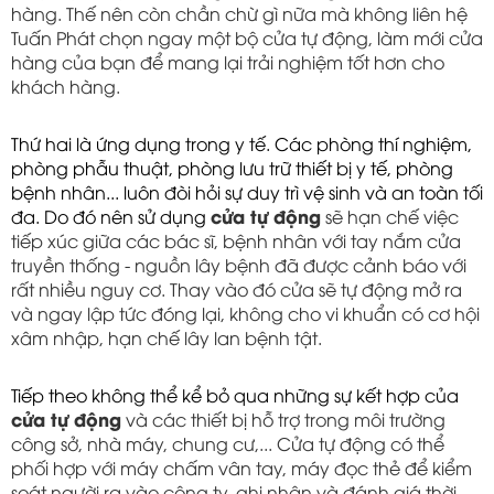
hàng. Thế nên còn chần chừ gì nữa mà không liên hệ 
Tuấn Phát chọn ngay một bộ cửa tự động, làm mới cửa 
hàng của bạn để mang lại trải nghiệm tốt hơn cho 
khách hàng.
Thứ hai là ứng dụng trong y tế. Các phòng thí nghiệm, 
phòng phẫu thuật, phòng lưu trữ thiết bị y tế, phòng 
bệnh nhân... luôn đòi hỏi sự duy trì vệ sinh và an toàn tối 
đa. Do đó nên sử dụng 
cửa tự động
 sẽ hạn chế việc 
tiếp xúc giữa các bác sĩ, bệnh nhân với tay nắm cửa 
truyền thống - nguồn lây bệnh đã được cảnh báo với 
rất nhiều nguy cơ. Thay vào đó cửa sẽ tự động mở ra 
và ngay lập tức đóng lại, không cho vi khuẩn có cơ hội 
xâm nhập, hạn chế lây lan bệnh tật.
Tiếp theo không thể kể bỏ qua những sự kết hợp của 
cửa tự động
 và các thiết bị hỗ trợ trong môi trường 
công sở, nhà máy, chung cư,... Cửa tự động có thể 
phối hợp với máy chấm vân tay, máy đọc thẻ để kiểm 