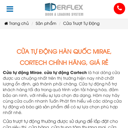
Trang chủ
Sản phẩm
Cửa Trượt Tự Động
CỬA TỰ ĐỘNG HÀN QUỐC MIRAE,
CORTECH CHÍNH HÃNG, GIÁ RẺ
, 
Cửa tự động Mirae
cửa tự động Cortech
 là hai dòng cửa 
được ưa chuộng nhất trên thị trường hiện nay nhờ chất 
lượng ổn định, giá thành phải chăng. Cửa tự động hỗ trợ 
khách hàng tối đa trong quá trình vận tải hàng hóa, đảm 
bảo an ninh, với nhiều sự lựa chọn đa dạng. Hôm nay hãy 
cùng cửa cuốn nhanh Tuấn Phát tìm hiểu về các dòng cửa 
tự động và báo giá sản phẩm để có sự lựa chọn phù hợp 
nhất nhé.
Cửa trượt tự động thường được sử dụng để lắp đặt cho
cửa siêu thị, cửa hàng, cửa trung tâm thương mại, cửa