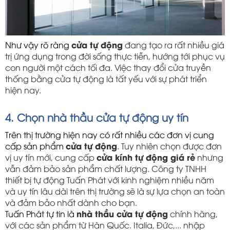
Như vậy rõ ràng 
cửa tự động
 đang tạo ra rất nhiều giá 
trị ứng dụng trong đời sống thực tiễn, hướng tới phục vụ 
con người một cách tối đa. Việc thay đổi cửa truyền 
thống bằng cửa tự động là tất yếu với sự phát triển 
hiện nay.
4. Chọn nhà thầu cửa tự động uy tín
Trên thị trường hiện nay có rất nhiều các đơn vị cung 
cấp sản phẩm 
cửa tự động
. Tuy nhiên chọn được đơn 
vị uy tín mới, cung cấp 
cửa kính tự động giá rẻ
 nhưng 
vẫn đảm bảo sản phẩm chất lượng. Công ty TNHH 
thiết bị tự động Tuấn Phát với kinh nghiệm nhiều năm 
và uy tín lâu dài trên thị trường sẽ là sự lựa chọn an toàn 
và đảm bảo nhất dành cho bạn. 
Tuấn Phát tự tin là 
nhà thầu cửa tự động
 chính hãng, 
với các sản phẩm từ Hàn Quốc. Italia, Đức,... nhập 