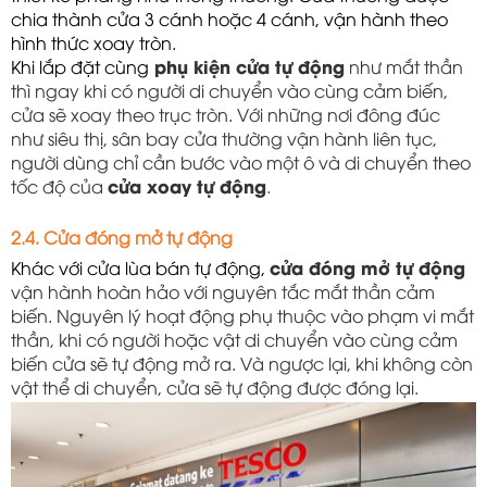
chia thành cửa 3 cánh hoặc 4 cánh, vận hành theo 
hình thức xoay tròn. 
Khi lắp đặt cùng
 phụ kiện cửa tự động
 như mắt thần 
thì ngay khi có người di chuyển vào cùng cảm biến, 
cửa sẽ xoay theo trục tròn. Với những nơi đông đúc 
như siêu thị, sân bay cửa thường vận hành liên tục, 
người dùng chỉ cần bước vào một ô và di chuyển theo 
tốc độ của 
cửa xoay tự động
.
2.4. Cửa đóng mở tự động
Khác với cửa lùa bán tự động, 
cửa đóng mở tự động
vận hành hoàn hảo với nguyên tắc mắt thần cảm
biến. Nguyên lý hoạt động phụ thuộc vào phạm vi mắt
thần, khi có người hoặc vật di chuyển vào cùng cảm
biến cửa sẽ tự động mở ra. Và ngược lại, khi không còn
vật thể di chuyển, cửa sẽ tự động được đóng lại.