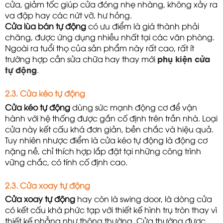
cửa, giảm tốc giúp cửa đóng nhẹ nhàng, không xảy ra 
va đập hay các nứt vỡ, hư hỏng.
Cửa lùa bán tự động
 có ưu điểm là giá thành phải 
chăng, được ứng dụng nhiều nhất tại các văn phòng. 
Ngoài ra tuổi thọ của sản phẩm này rất cao, rất ít 
trường hợp cần sửa chữa hay thay mới 
phụ kiện cửa
tự động
.
2.3. Cửa kéo tự động
Cửa kéo tự động
 dùng sức mạnh động cơ để vận 
hành với hệ thống được gắn cố định trên trần nhà. Loại 
cửa này kết cấu khá đơn giản, bền chắc và hiệu quả.  
Tuy nhiên nhược điểm là cửa kéo tự động là động cơ 
nặng nề, chỉ thích hợp lắp đặt tại những công trình 
vững chắc, có tính cố định cao.
2.3. Cửa xoay tự động
Cửa xoay tự động 
hay còn là 
swing door, là dòng cửa 
có kết cấu khá phức tạp với thiết kế hình trụ tròn thay vì 
thiết kế phẳng như thông thường. Cửa thường được 