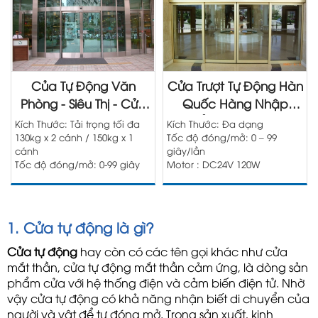
Của Tự Động Văn
Cửa Trượt Tự Động Hàn
Phòng - Siêu Thị - Cửa
Quốc Hàng Nhập
Hàng Chĩnh Hãng
Khẩu Chính Hãng
Kích Thước: Tải trọng tối đa
Kích Thước: Đa dạng
130kg x 2 cánh / 150kg x 1
Tốc độ đóng/mở: 0 – 99
cánh
giây/lần
Tốc độ đóng/mở: 0-99 giây
Motor : DC24V 120W
Motor : DC24V 120W
1. Cửa tự động là gì?
Cửa tự động
 hay còn có các tên gọi khác như cửa 
mắt thần, cửa tự động mắt thần cảm ứng, là dòng sản 
phẩm cửa với hệ thống điện và cảm biến điện tử. Nhờ 
vậy cửa tự động có khả năng nhận biết di chuyển của 
người và vật để tự đóng mở. Trong sản xuất, kinh 