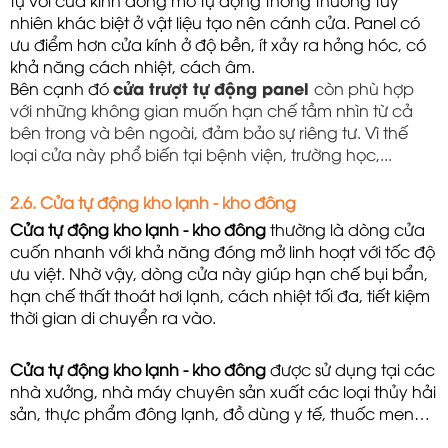
tự với cửa kính đóng mở tự động thông thường tuy 
nhiên khác biệt ở vật liệu tạo nên cánh cửa. Panel có 
ưu điểm hơn cửa kính ở độ bền, ít xảy ra hỏng hóc, có 
khả năng cách nhiệt, cách âm. 
Bên cạnh đó 
cửa trượt tự động panel
còn phù hợp
với những không gian muốn hạn chế tầm nhìn từ cả
bên trong và bên ngoài, đảm bảo sự riêng tư. Vì thế
loại cửa này phổ biến tại bệnh viện, trường học,...
2.6. Cửa tự động kho lạnh - kho đông
Cửa tự động kho lạnh - kho đông
 thường là dòng cửa 
cuốn nhanh với khả năng đóng mở linh hoạt với tốc độ 
ưu việt. Nhờ vậy, dòng cửa này giúp hạn chế bụi bẩn, 
hạn chế thất thoát hơi lạnh, cách nhiệt tối đa, tiết kiệm 
thời gian di chuyển ra vào.
Cửa tự động kho lạnh - kho đông
 được sử dụng tại các 
nhà xưởng, nhà máy chuyên sản xuất các loại thủy hải 
sản, thực phẩm đông lạnh, đồ dùng y tế, thuốc men…