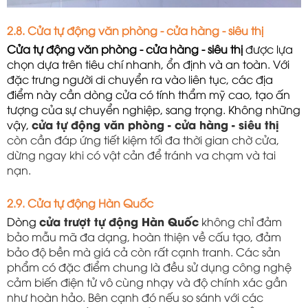
2.8. Cửa tự động văn phòng - cửa hàng - siêu thị
Cửa tự động văn phòng - cửa hàng - siêu thị
 được lựa 
chọn dựa trên tiêu chí nhanh, ổn định và an toàn. Với 
đặc trưng người di chuyển ra vào liên tục, các địa 
điểm này cần dòng cửa có tính thẩm mỹ cao, tạo ấn 
tượng của sự chuyển nghiệp, sang trọng. Không những 
vậy, 
cửa tự động văn phòng - cửa hàng - siêu thị
còn cần đáp ứng tiết kiệm tối đa thời gian chờ cửa,
dừng ngay khi có vật cản để tránh va chạm và tai
nạn.
2.9. Cửa tự động Hàn Quốc
Dòng 
cửa trượt tự động Hàn Quốc
không chỉ đảm
bảo mẫu mã đa dạng, hoàn thiện về cấu tạo, đảm
bảo độ bền mà giá cả còn rất cạnh tranh. Các sản
phẩm có đặc điểm chung là đều sử dụng công nghệ
cảm biến điện tử vô cùng nhạy và độ chính xác gần
như hoàn hảo. Bên cạnh đó nếu so sánh với các