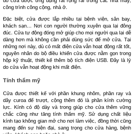
do cửa được ứng dụng rất rộng rãi trong các nhà máy, 
công trình công cộng, nhà ở.
Đặc biệt, cửa được lắp nhiều tại bệnh viện, sân bay, 
khách sạn… Nơi con người thường xuyên qua lại đông 
đúc. Cửa tự động đóng mở giúp cho mọi người qua lại dễ 
dàng hơn mà không cần phải dùng sức để mở cửa. Tại 
những nơi này, dù có mất điện cửa vẫn hoạt động rất tốt, 
nguyên nhân do bộ điều khiển cửa được nằm gọn trong 
hộp kỹ thuật, thiết kế thêm bộ tích điện USB. Đây là lý 
do cửa vẫn hoạt động khi mất điện.
Tính thẩm mỹ
Cửa được thiết kế với phần khung nhôm, phần ray và 
dây curoa để trượt, cộng thêm đó là phần kính cường 
lực. Kính có độ dày và trong giúp cho cửa thêm vững 
chắc cũng như tăng tính thẩm mỹ. Sử dụng chất liệu 
kính tạo không gian mở cho nơi làm việc, đồng thời cũng 
mang đến sự hiện đại, sang trọng cho cửa hàng, bệnh 