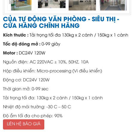
CỦA TỰ ĐỘNG VĂN PHÒNG - SIÊU THỊ -
CỬA HÀNG CHĨNH HÃNG
Kích thước :
Tải trọng tối đa 130kg x 2 cánh / 150kg x 1 cánh
Tốc độ đóng mở :
0-99 giây
Motor :
DC24V 120W
Nguồn điện: AC 220VAC ± 10%, 50HZ, 10A
Hộp điều khiển: Micro-processing (Vi điều khiển)
Động cơ: DC24V 120W
Thời gian mở: 0-99 sec
Tải trọng tối đa: 130kg x 2 cánh / 150kg x 1 cánh
Nhiệt độ môi trường: -30 C – 50 C
Độ ẩm tối đa cho phép: 90%
LIÊN HỆ BÁO GIÁ