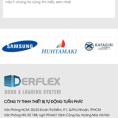
nào? chúng ta cùng tìm hiểu xem nhé!
CÔNG TY TNHH THIẾT BỊ TỰ ĐỘNG TUẤN PHÁT
Văn Phòng HCM: 30/32 Đoàn Thị Điểm, P.1, Q.Phú Nhuận, TPHCM
Văn Phòng HN: Số 18B, ngõ 99/64/1 Định Công Hạ, Hoàng Mai, Hà Nội