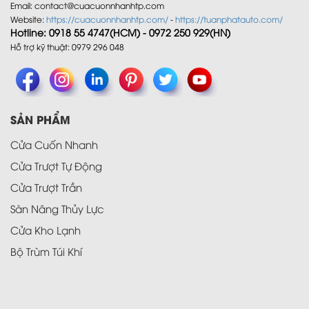
Email: contact@cuacuonnhanhtp.com
Website:
https://cuacuonnhanhtp.com/
-
https://tuanphatauto.com/
Hotline: 0918 55 4747(HCM) - 0972 250 929(HN)
Hỗ trợ kỹ thuật: 0979 296 048
SẢN PHẨM
Cửa Cuốn Nhanh
Cửa Trượt Tự Động
Cửa Trượt Trần
Sàn Nâng Thủy Lực
Cửa Kho Lạnh
Bộ Trùm Túi Khí