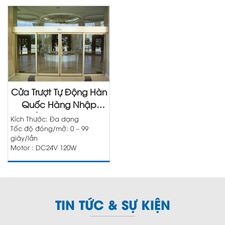
Cửa Trượt Tự Động Hàn
Quốc Hàng Nhập
Khẩu Chính Hãng
Kích Thước: Đa dạng
Tốc độ đóng/mở: 0 – 99
giây/lần
Motor : DC24V 120W
TIN TỨC & SỰ KIỆN